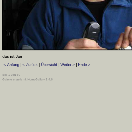
das ist Jan
·< Anfang
|
< Zurück
|
Übersicht
|
Weiter >
|
Ende >·
Bild 1 von 59
Galerie erstellt mit HomeGallery 1.4.6