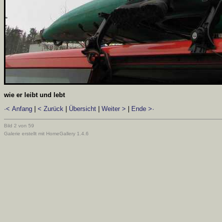
wie er leibt und lebt
·< Anfang
|
< Zurück
|
Übersicht
|
Weiter >
|
Ende >·
Bild 2 von 59
Galerie erstellt mit HomeGallery 1.4.6