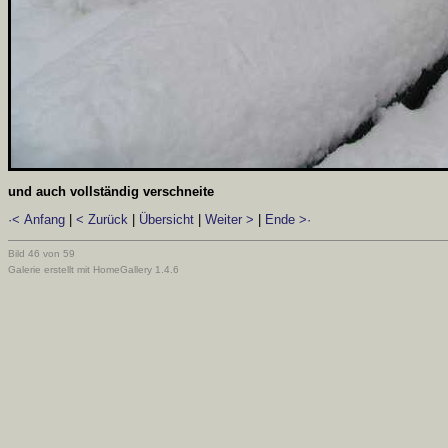
und auch vollständig verschneite
·< Anfang
|
< Zurück
|
Übersicht
|
Weiter >
|
Ende >·
Bild 46 von 59
Galerie erstellt mit HomeGallery 1.4.6