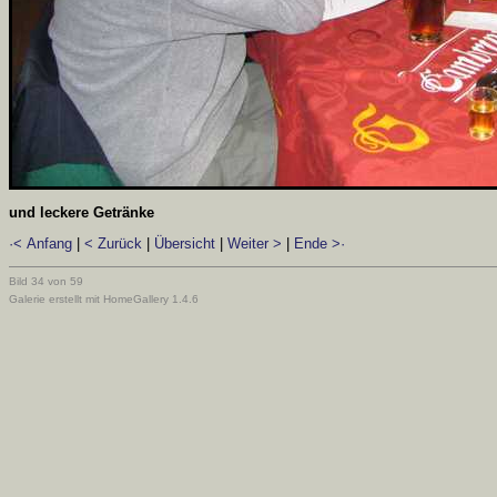
und leckere Getränke
·< Anfang
|
< Zurück
|
Übersicht
|
Weiter >
|
Ende >·
Bild 34 von 59
Galerie erstellt mit HomeGallery 1.4.6