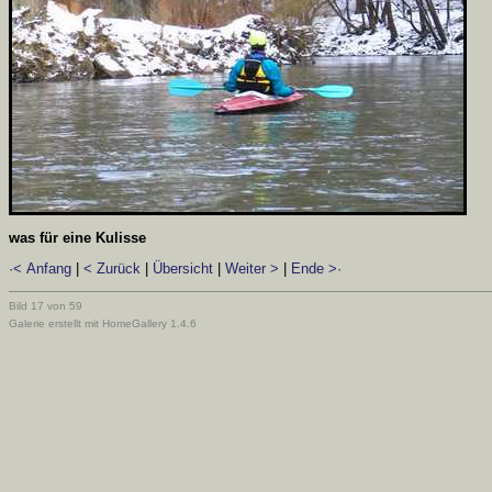
was für eine Kulisse
·< Anfang
|
< Zurück
|
Übersicht
|
Weiter >
|
Ende >·
Bild 17 von 59
Galerie erstellt mit HomeGallery 1.4.6