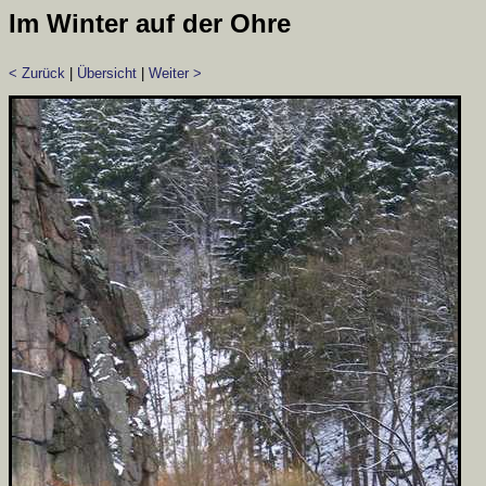
Im Winter auf der Ohre
< Zurück
|
Übersicht
|
Weiter >