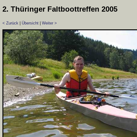
2. Thüringer Faltboottreffen 2005
< Zurück
|
Übersicht
|
Weiter >