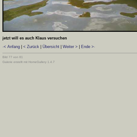
jetzt will es auch Klaus versuchen
·< Anfang
|
< Zurück
|
Übersicht
|
Weiter >
|
Ende >·
Bild 77 von 81
Galerie erstellt mit HomeGallery 1.4.7