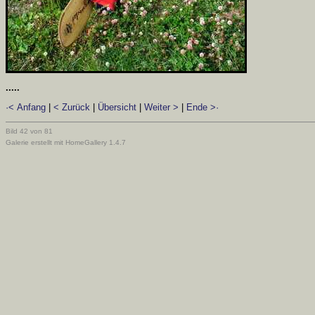
.....
·< Anfang
|
< Zurück
|
Übersicht
|
Weiter >
|
Ende >·
Bild 42 von 81
Galerie erstellt mit HomeGallery 1.4.7