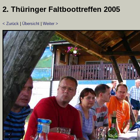
2. Thüringer Faltboottreffen 2005
< Zurück
|
Übersicht
|
Weiter >