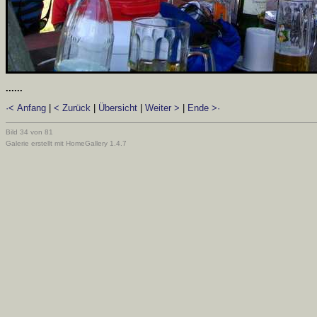
......
·< Anfang
|
< Zurück
|
Übersicht
|
Weiter >
|
Ende >·
Bild 34 von 81
Galerie erstellt mit HomeGallery 1.4.7