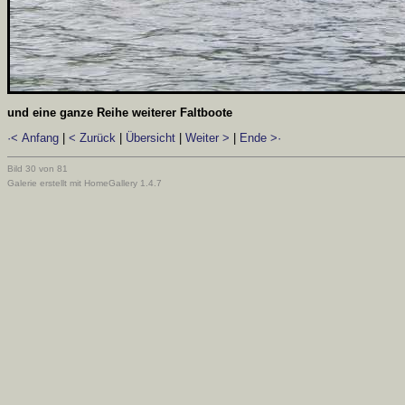
und eine ganze Reihe weiterer Faltboote
·< Anfang
|
< Zurück
|
Übersicht
|
Weiter >
|
Ende >·
Bild 30 von 81
Galerie erstellt mit HomeGallery 1.4.7