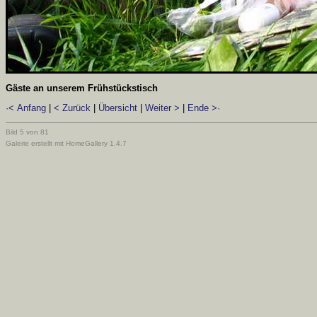
Gäste an unserem Frühstückstisch
·< Anfang
|
< Zurück
|
Übersicht
|
Weiter >
|
Ende >·
Bild 5 von 81
Galerie erstellt mit HomeGallery 1.4.7