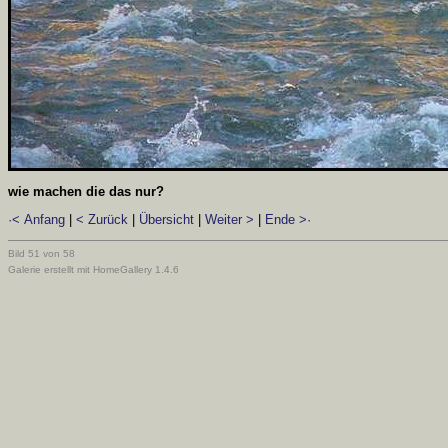
wie machen die das nur?
·< Anfang
|
< Zurück
|
Übersicht
|
Weiter >
|
Ende >·
Bild 51 von 58
Galerie erstellt mit HomeGallery 1.4.6