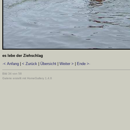
es lebe der Ziehschlag
·< Anfang
|
< Zurück
|
Übersicht
|
Weiter >
|
Ende >·
Bild 34 von 58
Galerie erstellt mit HomeGallery 1.4.6