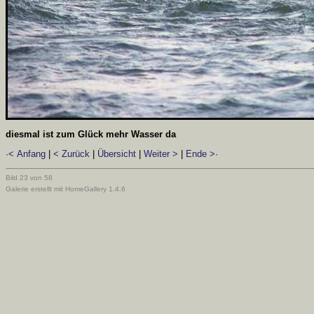
diesmal ist zum Glück mehr Wasser da
·< Anfang
|
< Zurück
|
Übersicht
|
Weiter >
|
Ende >·
Bild 23 von 58
Galerie erstellt mit HomeGallery 1.4.6