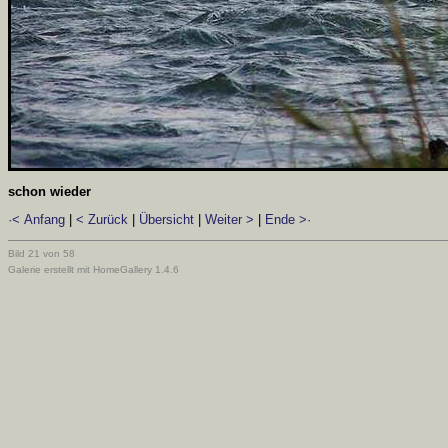
schon wieder
·< Anfang
|
< Zurück
|
Übersicht
|
Weiter >
|
Ende >·
Bild 21 von 58
Galerie erstellt mit HomeGallery 1.4.6