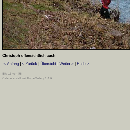
Christoph offensichtlich auch
·< Anfang
|
< Zurück
|
Übersicht
|
Weiter >
|
Ende >·
Bild 13 von 58
Galerie erstellt mit HomeGallery 1.4.6