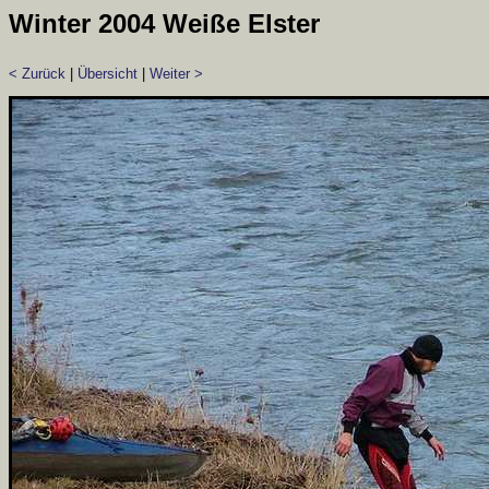
Winter 2004 Weiße Elster
< Zurück
|
Übersicht
|
Weiter >