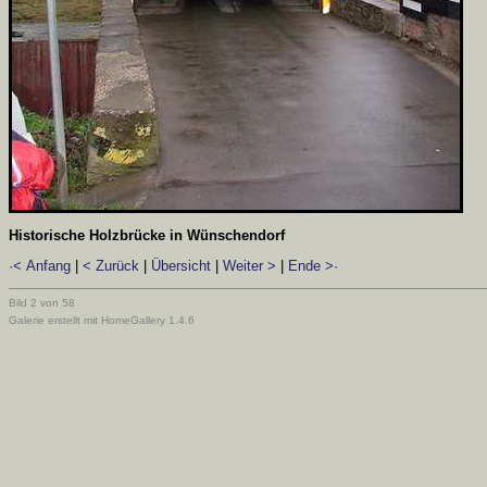
Historische Holzbrücke in Wünschendorf
·< Anfang
|
< Zurück
|
Übersicht
|
Weiter >
|
Ende >·
Bild 2 von 58
Galerie erstellt mit HomeGallery 1.4.6