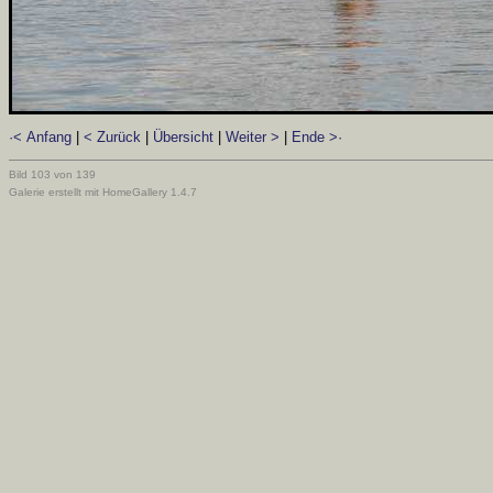
·< Anfang
|
< Zurück
|
Übersicht
|
Weiter >
|
Ende >·
Bild 103 von 139
Galerie erstellt mit HomeGallery 1.4.7