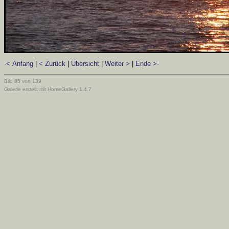
·< Anfang
|
< Zurück
|
Übersicht
|
Weiter >
|
Ende >·
Bild 85 von 139
Galerie erstellt mit HomeGallery 1.4.7