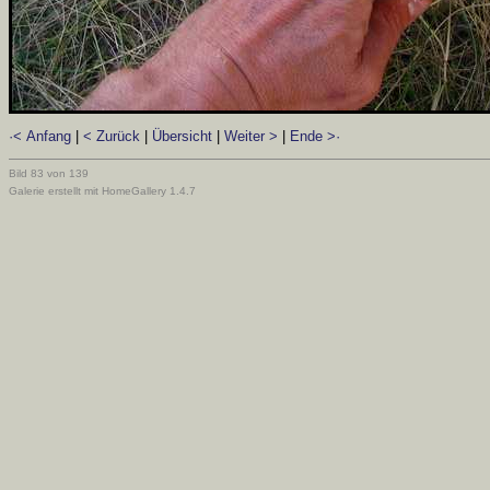
·< Anfang
|
< Zurück
|
Übersicht
|
Weiter >
|
Ende >·
Bild 83 von 139
Galerie erstellt mit HomeGallery 1.4.7