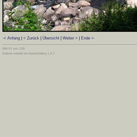
·< Anfang
|
< Zurück
|
Übersicht
|
Weiter >
|
Ende >·
Bild 61 von 139
Galerie erstellt mit HomeGallery 1.4.7