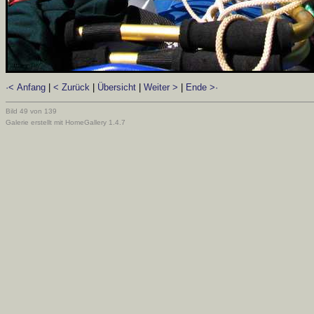
·< Anfang
|
< Zurück
|
Übersicht
|
Weiter >
|
Ende >·
Bild 49 von 139
Galerie erstellt mit HomeGallery 1.4.7