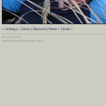
·< Anfang
|
< Zurück
|
Übersicht
|
Weiter >
|
Ende >·
Bild 126 von 135
Galerie erstellt mit HomeGallery 1.4.10