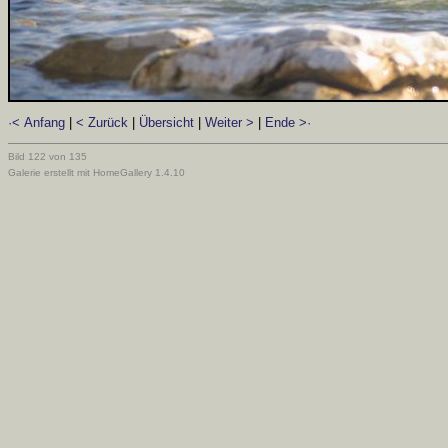
·< Anfang
|
< Zurück
|
Übersicht
|
Weiter >
|
Ende >·
Bild 122 von 135
Galerie erstellt mit HomeGallery 1.4.10