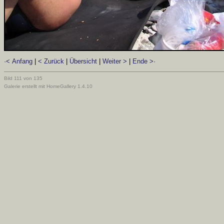
·< Anfang
|
< Zurück
|
Übersicht
|
Weiter >
|
Ende >·
Bild 111 von 135
Galerie erstellt mit HomeGallery 1.4.10