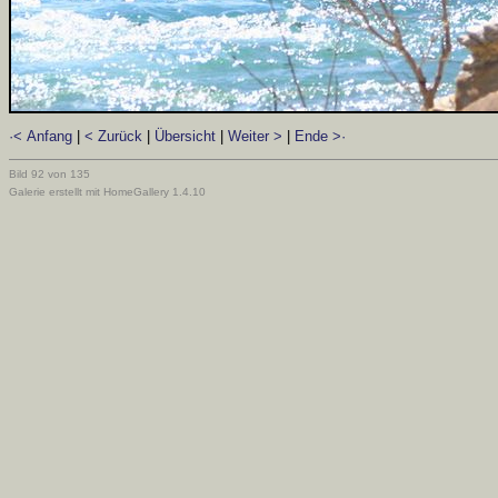
·< Anfang
|
< Zurück
|
Übersicht
|
Weiter >
|
Ende >·
Bild 92 von 135
Galerie erstellt mit HomeGallery 1.4.10