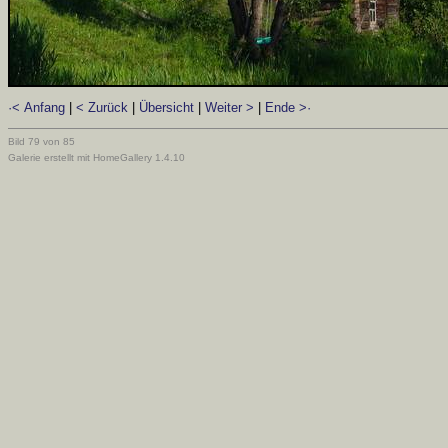
·< Anfang
|
< Zurück
|
Übersicht
|
Weiter >
|
Ende >·
Bild 79 von 85
Galerie erstellt mit HomeGallery 1.4.10