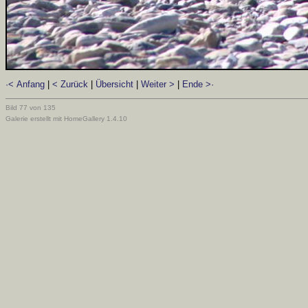
·< Anfang
|
< Zurück
|
Übersicht
|
Weiter >
|
Ende >·
Bild 77 von 135
Galerie erstellt mit HomeGallery 1.4.10