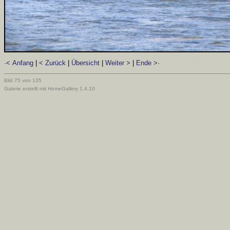
·< Anfang
|
< Zurück
|
Übersicht
|
Weiter >
|
Ende >·
Bild 75 von 135
Galerie erstellt mit HomeGallery 1.4.10