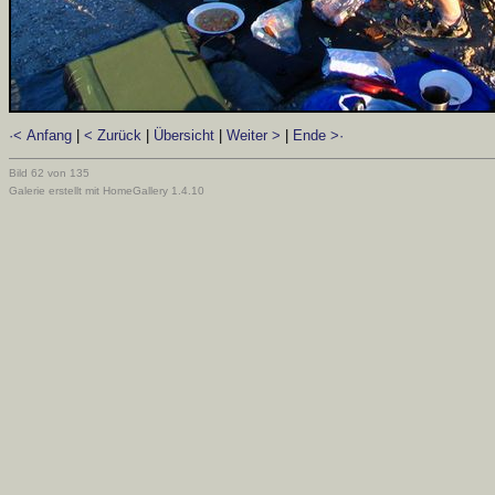
·< Anfang
|
< Zurück
|
Übersicht
|
Weiter >
|
Ende >·
Bild 62 von 135
Galerie erstellt mit HomeGallery 1.4.10