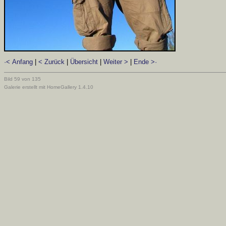
·< Anfang
|
< Zurück
|
Übersicht
|
Weiter >
|
Ende >·
Bild 59 von 135
Galerie erstellt mit HomeGallery 1.4.10