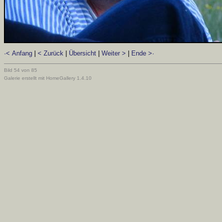
·< Anfang
|
< Zurück
|
Übersicht
|
Weiter >
|
Ende >·
Bild 54 von 85
Galerie erstellt mit HomeGallery 1.4.10