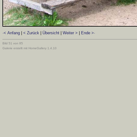
·< Anfang
|
< Zurück
|
Übersicht
|
Weiter >
|
Ende >·
Bild 51 von 85
Galerie erstellt mit HomeGallery 1.4.10