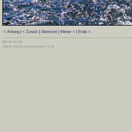
·< Anfang
|
< Zurück
|
Übersicht
|
Weiter >
|
Ende >·
Bild 43 von 85
Galerie erstellt mit HomeGallery 1.4.10