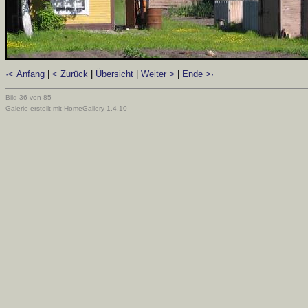
·< Anfang
|
< Zurück
|
Übersicht
|
Weiter >
|
Ende >·
Bild 36 von 85
Galerie erstellt mit HomeGallery 1.4.10