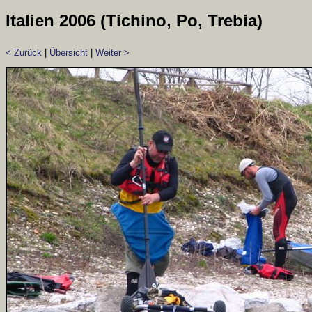
Italien 2006 (Tichino, Po, Trebia)
< Zurück
|
Übersicht
|
Weiter >