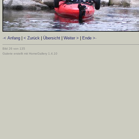
·< Anfang
|
< Zurück
|
Übersicht
|
Weiter >
|
Ende >·
Bild 26 von 135
Galerie erstellt mit HomeGallery 1.4.10