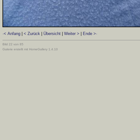
·< Anfang
|
< Zurück
|
Übersicht
|
Weiter >
|
Ende >·
Bild 22 von 85
Galerie erstellt mit HomeGallery 1.4.10