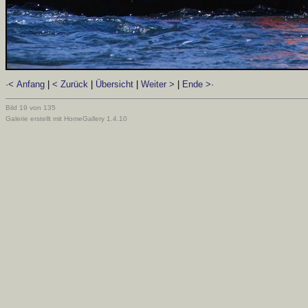
·< Anfang
|
< Zurück
|
Übersicht
|
Weiter >
|
Ende >·
Bild 19 von 135
Galerie erstellt mit HomeGallery 1.4.10