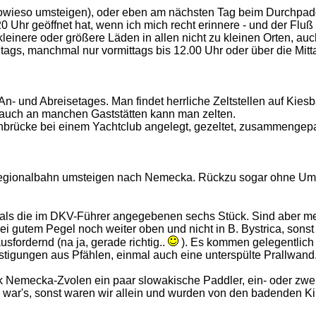
wieso umsteigen), oder eben am nächsten Tag beim Durchpaddeln
s 20 Uhr geöffnet hat, wenn ich mich recht erinnere - und der Fl
einere oder größere Läden in allen nicht zu kleinen Orten, a
ags, manchmal nur vormittags bis 12.00 Uhr oder über die Mitta
An- und Abreisetages. Man findet herrliche Zeltstellen auf Ki
 auch an manchen Gaststätten kann man zelten.
ahnbrücke bei einem Yachtclub angelegt, gezeltet, zusammenge
 Regionalbahn umsteigen nach Nemecka. Rückzu sogar ohne Ums
als die im DKV-Führer angegebenen sechs Stück. Sind aber mei
 gutem Pegel noch weiter oben und nicht in B. Bystrica, sonst 
sfordernd (na ja, gerade richtig..
). Es kommen gelegentlich 
tigungen aus Pfählen, einmal auch eine unterspülte Prallwand..
ck Nemecka-Zvolen ein paar slowakische Paddler, ein- oder zwe
s war's, sonst waren wir allein und wurden von den badenden 