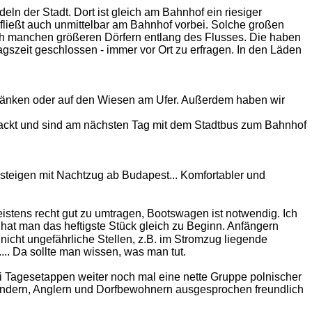
 der Stadt. Dort ist gleich am Bahnhof ein riesiger
uß fließt auch unmittelbar am Bahnhof vorbei. Solche großen
uch manchen größeren Dörfern entlang des Flusses. Die haben
gszeit geschlossen - immer vor Ort zu erfragen. In den Läden
esbänken oder auf den Wiesen am Ufer. Außerdem haben wir
packt und sind am nächsten Tag mit dem Stadtbus zum Bahnhof
teigen mit Nachtzug ab Budapest... Komfortabler und
stens recht gut zu umtragen, Bootswagen ist notwendig. Ich
hat man das heftigste Stück gleich zu Beginn. Anfängern
nicht ungefährliche Stellen, z.B. im Stromzug liegende
.. Da sollte man wissen, was man tut.
i Tagesetappen weiter noch mal eine nette Gruppe polnischer
Kindern, Anglern und Dorfbewohnern ausgesprochen freundlich