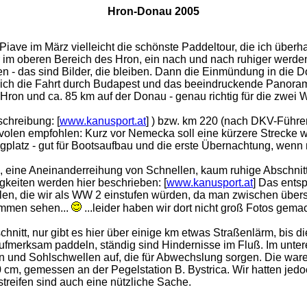
Hron-Donau 2005
ave im März vielleicht die schönste Paddeltour, die ich überhau
im oberen Bereich des Hron, ein nach und nach ruhiger werdend
len - das sind Bilder, die bleiben. Dann die Einmündung in die
lich die Fahrt durch Budapest und das beeindruckende Panorama
Hron und ca. 85 km auf der Donau - genau richtig für die zwei
chreibung: [
www.kanusport.at
] ) bzw. km 220 (nach DKV-Führe
Zvolen empfohlen: Kurz vor Nemecka soll eine kürzere Strecke
platz - gut für Bootsaufbau und die erste Übernachtung, wenn ma
l, eine Aneinanderreihung von Schnellen, kaum ruhige Abschnit
gkeiten werden hier beschrieben: [
www.kanusport.at
] Das entsp
llen, die wir als WW 2 einstufen würden, da man zwischen über
immen sehen...
...leider haben wir dort nicht groß Fotos gema
hnitt, nur gibt es hier über einige km etwas Straßenlärm, bis
aufmerksam paddeln, ständig sind Hindernisse im Fluß. Im untere
n und Sohlschwellen auf, die für Abwechslung sorgen. Die war
100 cm, gemessen an der Pegelstation B. Bystrica. Wir hatten je
streifen sind auch eine nützliche Sache.