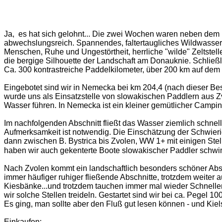
Ja, es hat sich gelohnt... Die zwei Wochen waren neben dem Pi
abwechslungsreich. Spannendes, faltertaugliches Wildwasser 
Menschen, Ruhe und Ungestörtheit, herrliche "wilde" Zeltstel
die bergige Silhouette der Landschaft am Donauknie. Schließ
Ca. 300 kontrastreiche Paddelkilometer, über 200 km auf dem 
Eingebotet sind wir in Nemecka bei km 204,4 (nach dieser Bes
wurde uns als Einsatzstelle von slowakischen Paddlern aus 
Wasser führen. In Nemecka ist ein kleiner gemütlicher Camping
Im nachfolgenden Abschnitt fließt das Wasser ziemlich schnel
Aufmerksamkeit ist notwendig. Die Einschätzung der Schwieri
dann zwischen B. Bystrica bis Zvolen, WW 1+ mit einigen Ste
haben wir auch gekenterte Boote slowakischer Paddler schw
Nach Zvolen kommt ein landschaftlich besonders schöner Absc
immer häufiger ruhiger fließende Abschnitte, trotzdem weiter 
Kiesbänke...und trotzdem tauchen immer mal wieder Schnelle
wir solche Stellen treideln. Gestartet sind wir bei ca. Pegel 
Es ging, man sollte aber den Fluß gut lesen können - und Kiel
Einkaufen: