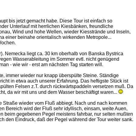
pt bis jetzt gemacht habe. Diese Tour ist einfach so
er Unterlauf mit herrlichen Kiesbänken, freundliche
 Donau, Wind und hohe Wellen, wieder Kiesstrände und Inseln,
 einer beinahe orientalisch wirkenden Metropole...
 Wochen.
r). Nemecka liegt ca. 30 km oberhalb von Banska Bystrica
 wegen Wasserableitung im Sommer evtl. nicht genügend
n - wie wir - erst am nächsten Tag starten will.
te, immer wieder nur knapp überspülte Steine. Ständige
richt in etwa auch unserer Erfahrung. Das heftigste Stück ist
spülten Felsen z.T. durch rückwärtspaddeln versetzen muß. Da
cht, da wir mit uns und dem Wasser beschäftigt waren...
 die Straße wieder vom Fluß abbiegt. Nach und nach kommen
n Bereich wird der Fluß sehr idyllisch, einsam, weite Auen,
en beim gegebenen Pegel meistens fahrbar, nur selten mußten
doch den Eindruck, daß der Pegel während der Tour weiter sank.