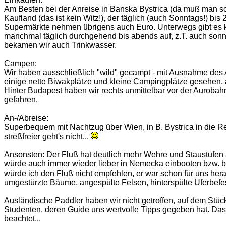
Am Besten bei der Anreise in Banska Bystrica (da muß man so
Kaufland (das ist kein Witz!), der täglich (auch Sonntags!) bi
Supermärkte nehmen übrigens auch Euro. Unterwegs gibt es kl
manchmal täglich durchgehend bis abends auf, z.T. auch sonnt
bekamen wir auch Trinkwasser.
Campen:
Wir haben ausschließlich "wild" gecampt - mit Ausnahme des 
einige nette Biwakplätze und kleine Campingplätze gesehen,
Hinter Budapest haben wir rechts unmittelbar vor der Aurob
gefahren.
An-/Abreise:
Superbequem mit Nachtzug über Wien, in B. Bystrica in die
streßfreier geht's nicht...
Ansonsten: Der Fluß hat deutlich mehr Wehre und Staustufen 
würde auch immer wieder lieber in Nemecka einbooten bzw. bei
würde ich den Fluß nicht empfehlen, er war schon für uns herau
umgestürzte Bäume, angespülte Felsen, hinterspülte Uferbefes
Ausländische Paddler haben wir nicht getroffen, auf dem Stü
Studenten, deren Guide uns wertvolle Tipps gegeben hat. Da
beachtet...